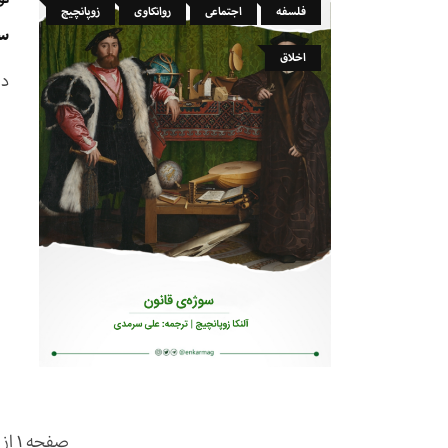
فلسفه
اجتماعی
روانکاوی
زوپانچیچ
سو
اخلاق
در
صفحه 1 از 29