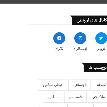
کانال های ارتباطی
توییتر
اینستاگرام
تلگرام
برچسب ها
فلسفه
اجتماعی
یزدان شناسی
روانکاوی
فمینیسم
سیاسی