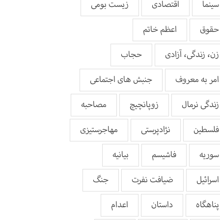
سینما
اقتصادی
زیست بومی
حقوق
اعظم خاتم
زن، زندگی، آزادی
حجاب
امر به معروف
جنبش های اجتماعی
زندگی نرمال
زوپانچیچ
مصاحبه
فلسطین
نژادپرستی
مهاجرستیزی
سوریه
فاشیسم
بيانيه
اسرائیل
ضیافت نفرت
جنگ
پناهگاه
داستان
اعدام