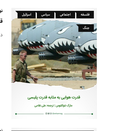
نو
فلسفه
اجتماعی
سیاسی
اسرائیل
قد
جنگ
در
نو