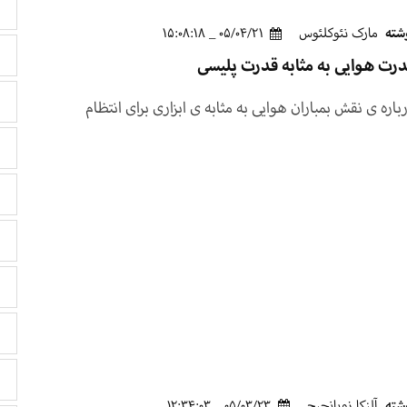
شته
مارک نئوکلئوس
05/04/21 _ 15:08:18
رت هوایی به مثابه قدرت پلیسی
باره ی نقش بمباران هوایی به مثابه ی ابزاری برای انتظام
شته
آلنکا زوپانچیچ
05/03/23 _ 12:34:03