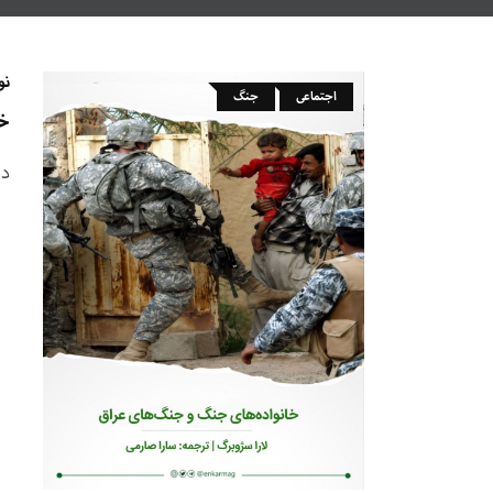
نو
اجتماعی
جنگ
خا
در